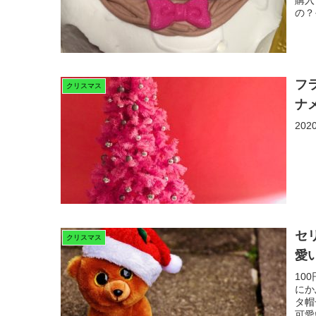
の？
フ
クリスマス
ナ
20
セ
クリスマス
愛
10
にか
タ帽
可愛