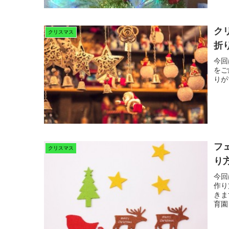
ク
クリスマス
折
今回
をご
りが
フ
クリスマス
り
今回
作り
きま
育園