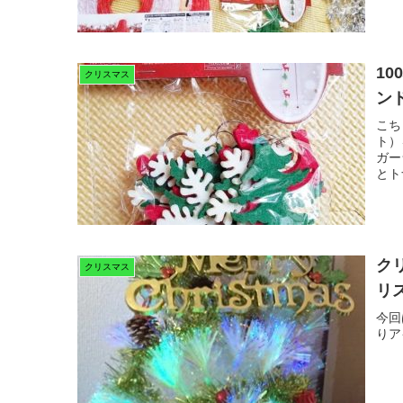
1
クリスマス
ン
こち
ト）
ガー
とト
ク
クリスマス
リ
今回
りア