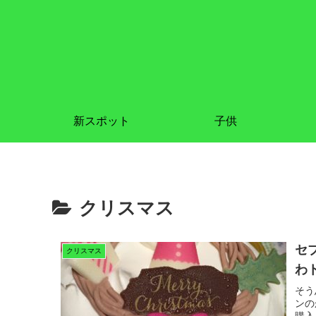
新スポット
子供
クリスマス
セ
クリスマス
わ
そう
ンの
購入