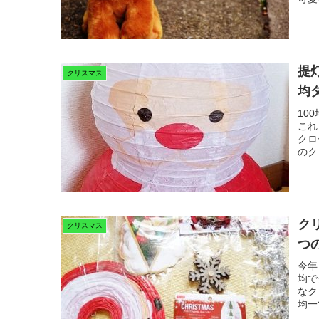
提
クリスマス
均
10
これ
クロ
のク
ク
クリスマス
つ
今年
均で
なク
均一